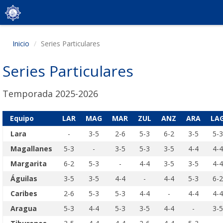
Inicio
Series Particulares
Series Particulares
Temporada 2025-2026
Equipo
LAR
MAG
MAR
ZUL
ANZ
ARA
LA
Lara
-
3-5
2-6
5-3
6-2
3-5
5-3
Magallanes
5-3
-
3-5
5-3
3-5
4-4
4-4
Margarita
6-2
5-3
-
4-4
3-5
3-5
4-4
Águilas
3-5
3-5
4-4
-
4-4
5-3
6-2
Caribes
2-6
5-3
5-3
4-4
-
4-4
4-4
Aragua
5-3
4-4
5-3
3-5
4-4
-
3-5