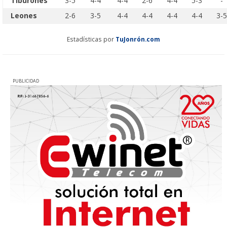
Tiburones
3-5
4-4
4-4
2-6
4-4
5-3
-
Leones
2-6
3-5
4-4
4-4
4-4
4-4
3-5
Estadísticas por
TuJonrón.com
PUBLICIDAD