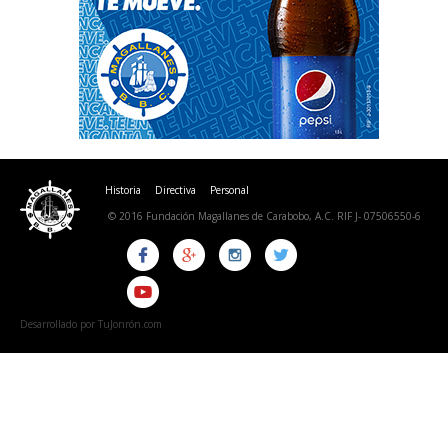
Historia
Directiva
Personal
© 2016 Fundación Magallanes de Carabobo, A.C. RIF J- 07506550-6
Desarrollado por TuJonrón.com