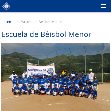
Togg
navi
Inicio
Escuela de Béisbol Menor
Escuela de Béisbol Menor