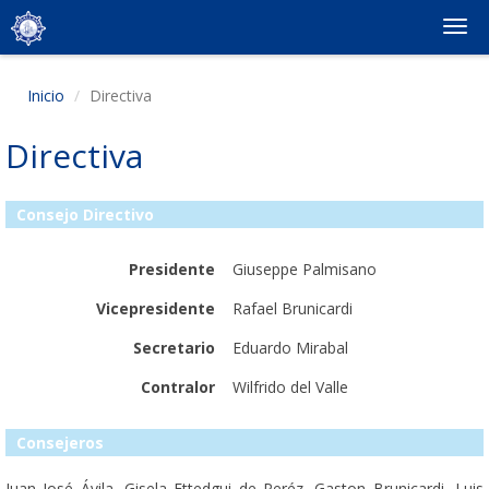
Togg
navi
Inicio
Directiva
Directiva
Consejo Directivo
Presidente
Giuseppe Palmisano
Vicepresidente
Rafael Brunicardi
Secretario
Eduardo Mirabal
Contralor
Wilfrido del Valle
Consejeros
Juan José Ávila, Gisela Ettedgui de Peréz, Gaston Brunicardi, Luis