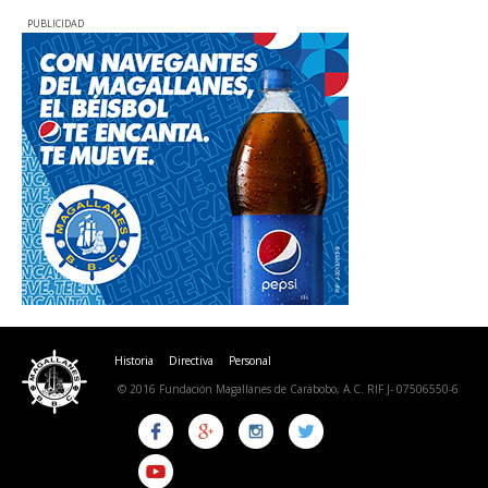
PUBLICIDAD
Historia
Directiva
Personal
© 2016 Fundación Magallanes de Carabobo, A.C. RIF J- 07506550-6