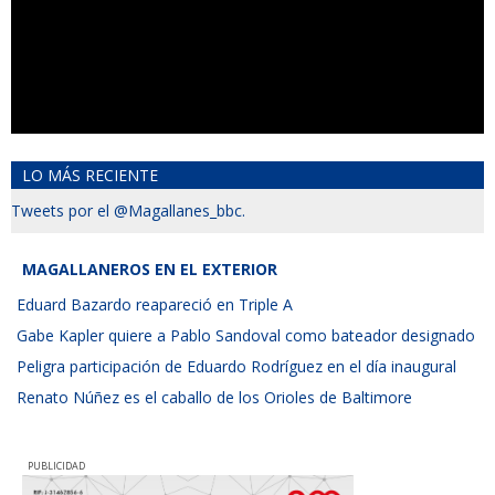
LO MÁS RECIENTE
Tweets por el @Magallanes_bbc.
MAGALLANEROS EN EL EXTERIOR
Eduard Bazardo reapareció en Triple A
Gabe Kapler quiere a Pablo Sandoval como bateador designado
Peligra participación de Eduardo Rodríguez en el día inaugural
Renato Núñez es el caballo de los Orioles de Baltimore
PUBLICIDAD