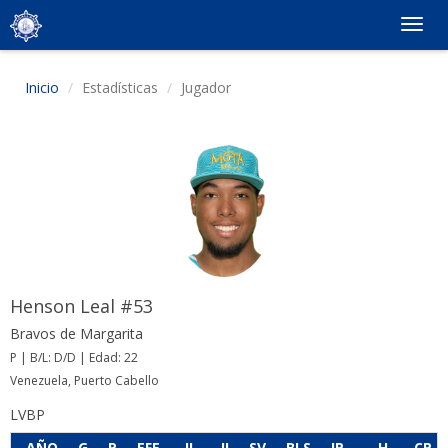
Togg
navig
Inicio
Estadísticas
Jugador
Henson Leal #53
Bravos de Margarita
P | B/L: D/D | Edad: 22
Venezuela, Puerto Cabello
LVBP
AÑO
G
P
EFE
JL
JI
SV
BLS
IP
H
CP