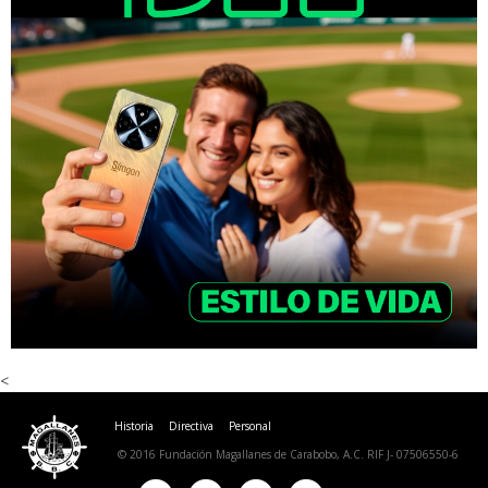
<
Historia
Directiva
Personal
© 2016 Fundación Magallanes de Carabobo, A.C. RIF J- 07506550-6