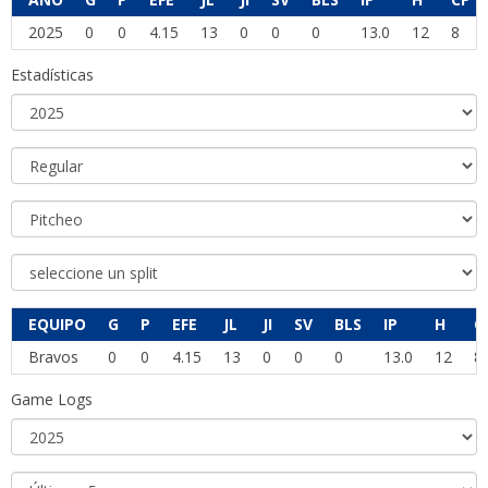
2025
0
0
4.15
13
0
0
0
13.0
12
8
Estadísticas
EQUIPO
G
P
EFE
JL
JI
SV
BLS
IP
H
C
Bravos
0
0
4.15
13
0
0
0
13.0
12
8
Game Logs