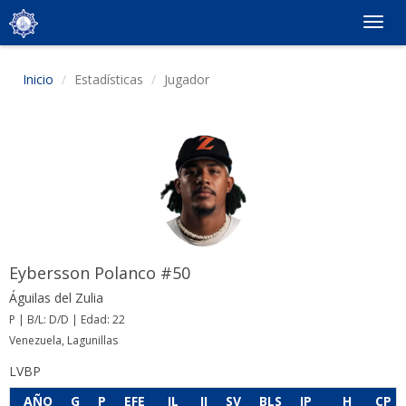
Togg
navig
Inicio
Estadísticas
Jugador
Eybersson Polanco #50
Águilas del Zulia
P | B/L: D/D | Edad: 22
Venezuela, Lagunillas
LVBP
AÑO
G
P
EFE
JL
JI
SV
BLS
IP
H
CP