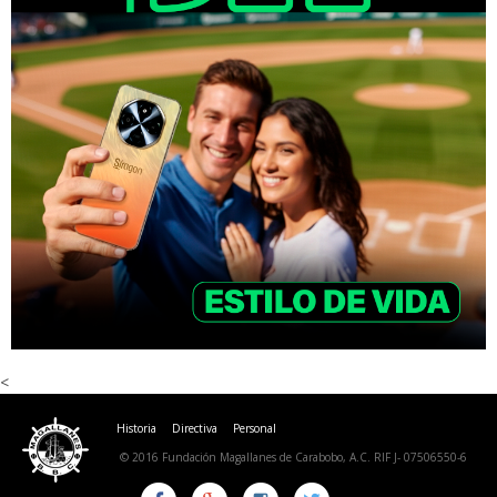
<
Historia
Directiva
Personal
© 2016 Fundación Magallanes de Carabobo, A.C. RIF J- 07506550-6