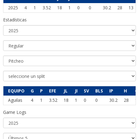
2025
4
1
3.52
18
1
0
0
30.2
28
13
Estadísticas
EQUIPO
G
P
EFE
JL
JI
SV
BLS
IP
H
C
Aguilas
4
1
3.52
18
1
0
0
30.2
28
1
Game Logs