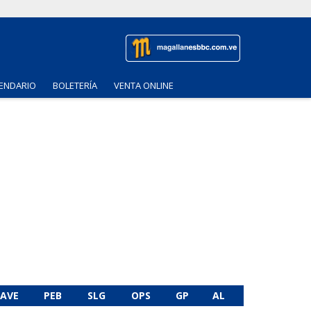
ENDARIO
BOLETERÍA
VENTA ONLINE
AVE
PEB
SLG
OPS
GP
AL