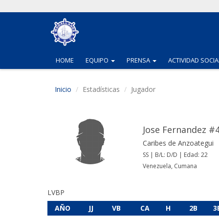
(CURRENT)
(CURRENT)
HOME
EQUIPO
PRENSA
ACTIVIDAD SOCIA
Inicio
Estadísticas
Jugador
Jose Fernandez #
Caribes de Anzoategui
SS | B/L: D/D | Edad: 22
Venezuela, Cumana
LVBP
AÑO
JJ
VB
CA
H
2B
3