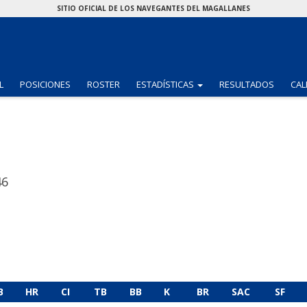
SITIO OFICIAL DE LOS NAVEGANTES DEL MAGALLANES
(CURRENT)
L
POSICIONES
ROSTER
ESTADÍSTICAS
RESULTADOS
CAL
46
B
HR
CI
TB
BB
K
BR
SAC
SF