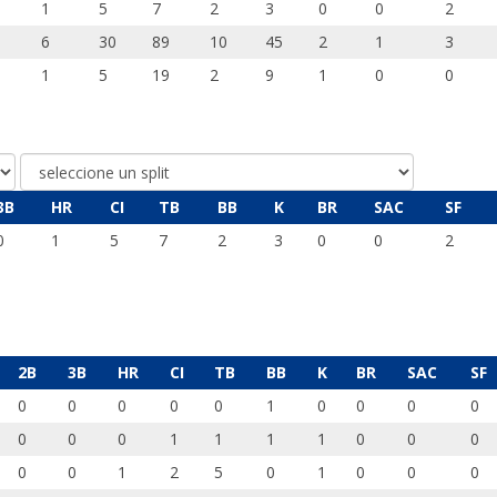
1
5
7
2
3
0
0
2
6
30
89
10
45
2
1
3
1
5
19
2
9
1
0
0
3B
HR
CI
TB
BB
K
BR
SAC
SF
0
1
5
7
2
3
0
0
2
2B
3B
HR
CI
TB
BB
K
BR
SAC
SF
0
0
0
0
0
1
0
0
0
0
0
0
0
1
1
1
1
0
0
0
0
0
1
2
5
0
1
0
0
0