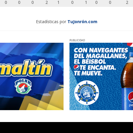
0
0
0
2
1
0
1
0
0
2
Estadísticas por
TuJonrón.com
PUBLICIDAD