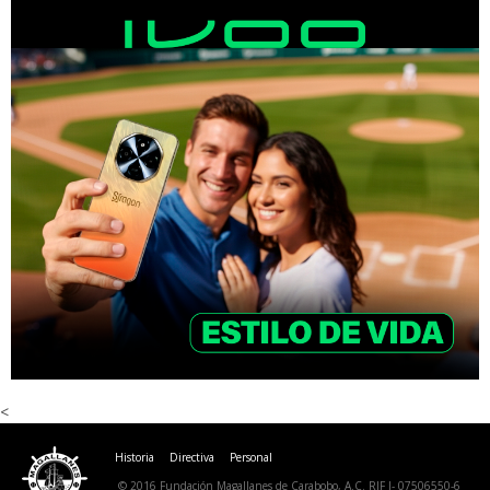
<
Historia
Directiva
Personal
© 2016 Fundación Magallanes de Carabobo, A.C. RIF J- 07506550-6