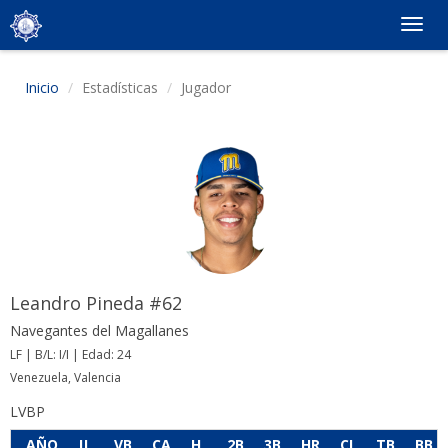
Togg
navig
Inicio
Estadísticas
Jugador
Leandro Pineda #62
Navegantes del Magallanes
LF | B/L: I/I | Edad: 24
Venezuela, Valencia
LVBP
AÑO
JJ
VB
CA
H
2B
3B
HR
CI
TB
BB