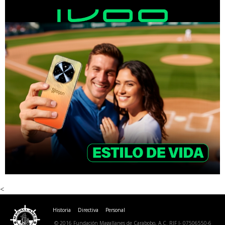
<
Historia
Directiva
Personal
© 2016 Fundación Magallanes de Carabobo, A.C. RIF J- 07506550-6