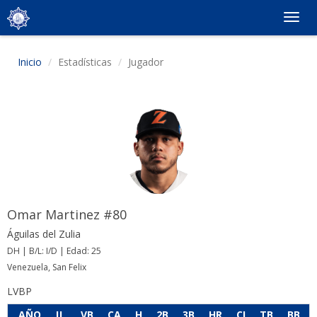
Togg
navig
Inicio
Estadísticas
Jugador
Omar Martinez #80
Águilas del Zulia
DH | B/L: I/D | Edad: 25
Venezuela, San Felix
LVBP
AÑO
JJ
VB
CA
H
2B
3B
HR
CI
TB
BB