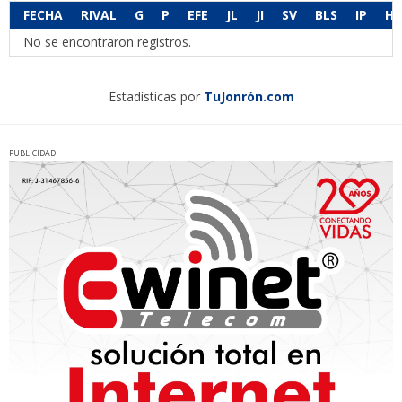
FECHA
RIVAL
G
P
EFE
JL
JI
SV
BLS
IP
H
No se encontraron registros.
Estadísticas por
TuJonrón.com
PUBLICIDAD