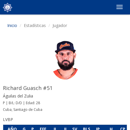
Togg
navig
Inicio
Estadísticas
Jugador
Richard Guasch #51
Águilas del Zulia
P | B/L: D/D | Edad: 28
Cuba, Santiago de Cuba
LVBP
AÑO
G
P
EFE
JL
JI
SV
BLS
IP
H
CP