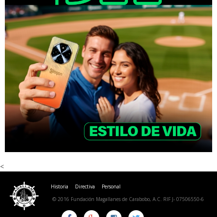
<
Historia
Directiva
Personal
© 2016 Fundación Magallanes de Carabobo, A.C. RIF J- 07506550-6