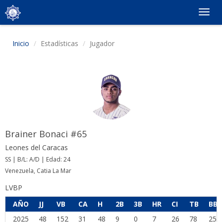
Togg
navig
Inicio
Estadísticas
Jugador
Brainer Bonaci #65
Leones del Caracas
SS | B/L: A/D | Edad: 24
Venezuela, Catia La Mar
LVBP
AÑO
JJ
VB
CA
H
2B
3B
HR
CI
TB
BB
2025
48
152
31
48
9
0
7
26
78
25