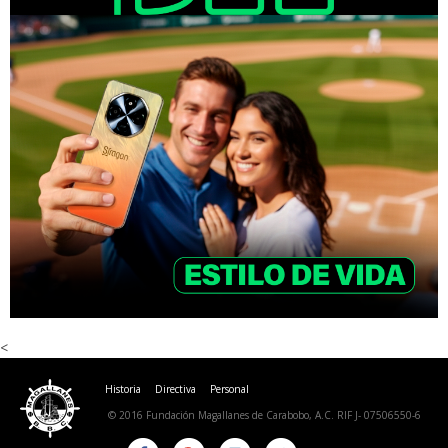
<
Historia
Directiva
Personal
© 2016 Fundación Magallanes de Carabobo, A.C. RIF J- 07506550-6