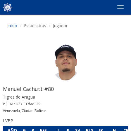
Togg
navig
Inicio
Estadísticas
Jugador
Manuel Cachutt #80
Tigres de Aragua
P | B/L: D/D | Edad: 29
Venezuela, Ciudad Bolivar
LVBP
AÑO
G
P
EFE
JL
JI
SV
BLS
IP
H
CP