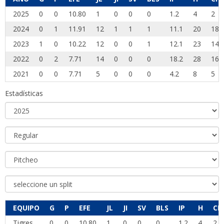
2025
0
0
10.80
1
0
0
0
1.2
4
2
2024
0
1
11.91
12
1
1
1
11.1
20
18
2023
1
0
10.22
12
0
0
1
12.1
23
14
2022
0
2
7.71
14
0
0
0
18.2
28
16
2021
0
0
7.71
5
0
0
0
4.2
8
5
Estadísticas
EQUIPO
G
P
EFE
JL
JI
SV
BLS
IP
H
CP
Tigres
0
0
10.80
1
0
0
0
1.2
4
2