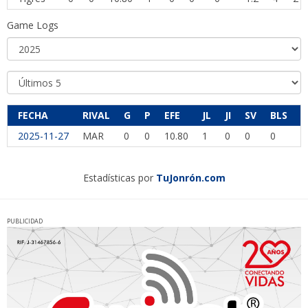
Game Logs
FECHA
RIVAL
G
P
EFE
JL
JI
SV
BLS
I
2025-11-27
MAR
0
0
10.80
1
0
0
0
1
Estadísticas por
TuJonrón.com
PUBLICIDAD