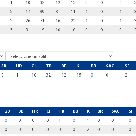
1
10
32
12
15
0
0
2
.
5
14
39
8
11
1
0
1
.
5
26
71
16
22
1
0
1
.
3
5
19
10
10
0
0
0
.
3B
HR
CI
TB
BB
K
BR
SAC
SF
0
1
10
32
12
15
0
0
2
2B
3B
HR
CI
TB
BB
K
BR
SAC
SF
0
0
0
0
1
0
1
0
0
0
0
0
0
0
0
0
2
0
0
0