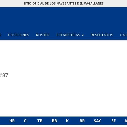
SITIO OFICIAL DE LOS NAVEGANTES DEL MAGALLANES
(CURRENT)
L
POSICIONES
ROSTER
ESTADÍSTICAS
RESULTADOS
CAL
#87
B
HR
CI
TB
BB
K
BR
SAC
SF
A