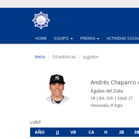
(CURRENT)
(CURRENT)
HOME
EQUIPO
PRENSA
ACTIVIDAD SOCIA
Inicio
Estadísticas
Jugador
Andrés Chaparro 
Águilas del Zulia
1B | B/L: D/D | Edad: 27
Venezuela, El Vigia
LVBP
AÑO
JJ
VB
CA
H
2B
3