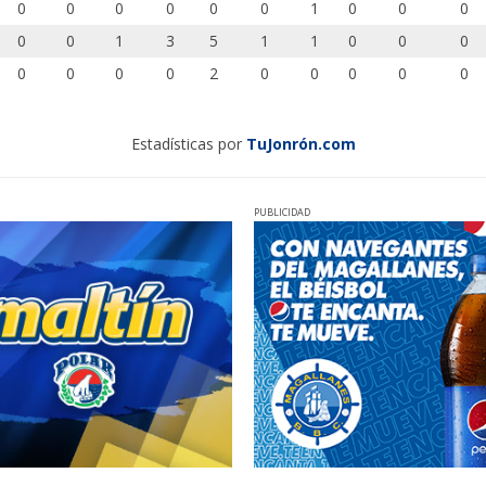
0
0
0
0
0
0
1
0
0
0
0
0
1
3
5
1
1
0
0
0
0
0
0
0
2
0
0
0
0
0
Estadísticas por
TuJonrón.com
PUBLICIDAD