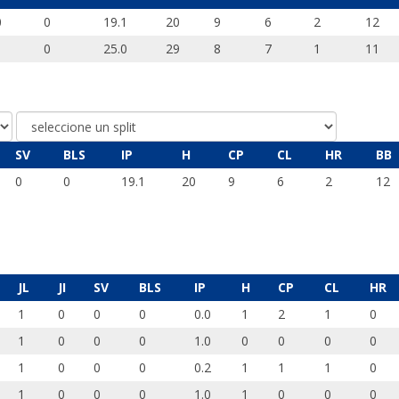
0
0
19.1
20
9
6
2
12
1
0
25.0
29
8
7
1
11
SV
BLS
IP
H
CP
CL
HR
BB
0
0
19.1
20
9
6
2
12
JL
JI
SV
BLS
IP
H
CP
CL
HR
1
0
0
0
0.0
1
2
1
0
1
0
0
0
1.0
0
0
0
0
1
0
0
0
0.2
1
1
1
0
1
0
0
0
1.0
1
0
0
0