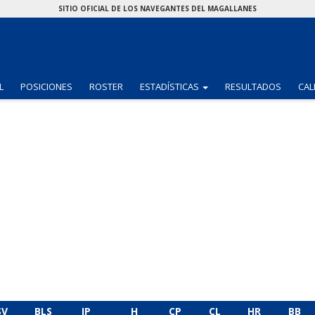
SITIO OFICIAL DE LOS NAVEGANTES DEL MAGALLANES
(CURRENT)
L
POSICIONES
ROSTER
ESTADÍSTICAS
RESULTADOS
CAL
SV
BLS
IP
H
CP
CL
HR
BB