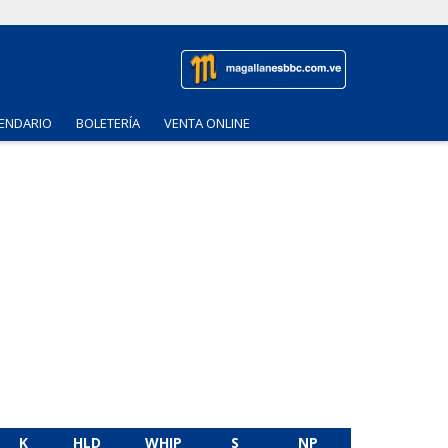
ENDARIO
BOLETERÍA
VENTA ONLINE
K
HLD
WHIP
S
NP