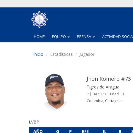
(CURRENT)
(CURRENT)
HOME
EQUIPO
PRENSA
ACTIVIDAD SOCIA
Inicio
Estadísticas
Jugador
Jhon Romero #73
Tigres de Aragua
P | B/L: D/D | Edad: 31
Colombia, Cartagena
LVBP
AÑO
G
P
EFE
JL
JI