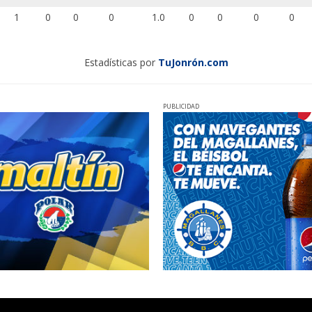
1
0
0
0
1.0
0
0
0
0
Estadísticas por
TuJonrón.com
PUBLICIDAD