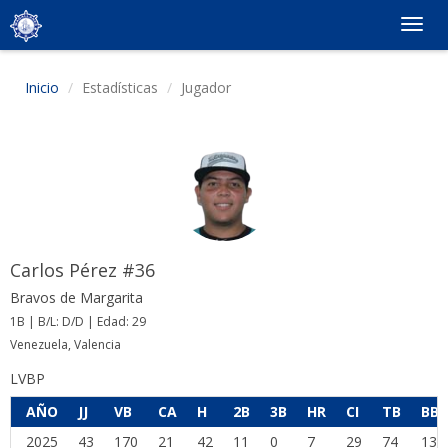
Togg
navig
Inicio
Estadísticas
Jugador
Carlos Pérez #36
Bravos de Margarita
1B | B/L: D/D | Edad: 29
Venezuela, Valencia
LVBP
AÑO
JJ
VB
CA
H
2B
3B
HR
CI
TB
BB
2025
43
170
21
42
11
0
7
29
74
13