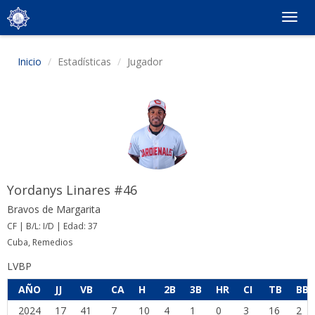
Togg
navig
Inicio
Estadísticas
Jugador
Yordanys Linares #46
Bravos de Margarita
CF | B/L: I/D | Edad: 37
Cuba, Remedios
LVBP
AÑO
JJ
VB
CA
H
2B
3B
HR
CI
TB
BB
2024
17
41
7
10
4
1
0
3
16
2