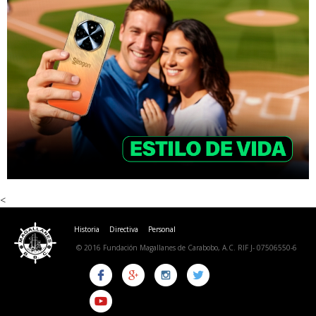
<
Historia
Directiva
Personal
© 2016 Fundación Magallanes de Carabobo, A.C. RIF J- 07506550-6