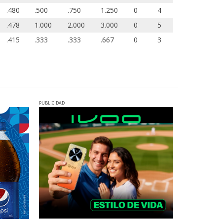
.480
.500
.750
1.250
0
4
.478
1.000
2.000
3.000
0
5
.415
.333
.333
.667
0
3
PUBLICIDAD