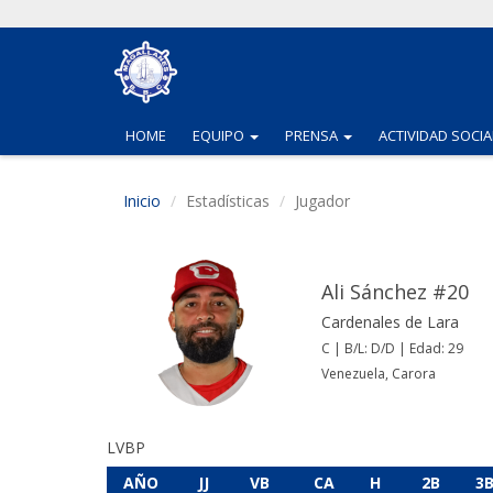
(CURRENT)
(CURRENT)
HOME
EQUIPO
PRENSA
ACTIVIDAD SOCIA
Inicio
Estadísticas
Jugador
Ali Sánchez #20
Cardenales de Lara
C | B/L: D/D | Edad: 29
Venezuela, Carora
LVBP
AÑO
JJ
VB
CA
H
2B
3