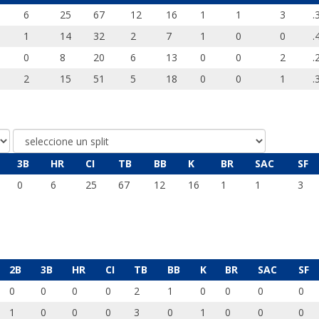
6
25
67
12
16
1
1
3
.
1
14
32
2
7
1
0
0
.
0
8
20
6
13
0
0
2
.
2
15
51
5
18
0
0
1
.
3B
HR
CI
TB
BB
K
BR
SAC
SF
0
6
25
67
12
16
1
1
3
2B
3B
HR
CI
TB
BB
K
BR
SAC
SF
0
0
0
0
2
1
0
0
0
0
1
0
0
0
3
0
1
0
0
0