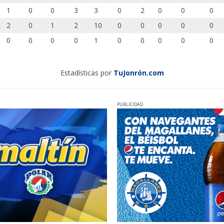
1
0
0
3
3
0
2
0
0
0
2
0
1
2
10
0
0
0
0
0
0
0
0
0
1
0
0
0
0
0
Estadísticas por
TuJonrón.com
PUBLICIDAD