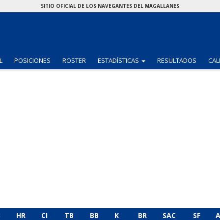
SITIO OFICIAL DE LOS NAVEGANTES DEL MAGALLANES
(CURRENT)
L
POSICIONES
ROSTER
ESTADÍSTICAS
RESULTADOS
CAL
B
HR
CI
TB
BB
K
BR
SAC
SF
A