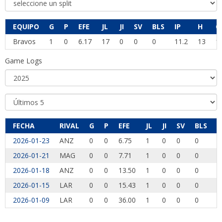
EQUIPO
G
P
EFE
JL
JI
SV
BLS
IP
H
C
Bravos
1
0
6.17
17
0
0
0
11.2
13
1
Game Logs
FECHA
RIVAL
G
P
EFE
JL
JI
SV
BLS
I
2026-01-23
ANZ
0
0
6.75
1
0
0
0
0
2026-01-21
MAG
0
0
7.71
1
0
0
0
2
2026-01-18
ANZ
0
0
13.50
1
0
0
0
0
2026-01-15
LAR
0
0
15.43
1
0
0
0
1
2026-01-09
LAR
0
0
36.00
1
0
0
0
0