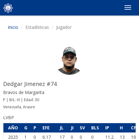
Togg
navig
Inicio
Estadísticas
Jugador
Dedgar Jimenez #74
Bravos de Margarita
P | B/L: I/I | Edad: 30
Venezuela, Araure
LVBP
AÑO
G
P
EFE
JL
JI
SV
BLS
IP
H
CP
2025
1
0
6.17
17
0
0
0
11.2
13
10