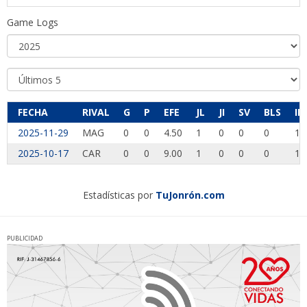
Game Logs
FECHA
RIVAL
G
P
EFE
JL
JI
SV
BLS
IP
2025-11-29
MAG
0
0
4.50
1
0
0
0
1.
2025-10-17
CAR
0
0
9.00
1
0
0
0
1.
Estadísticas por
TuJonrón.com
PUBLICIDAD