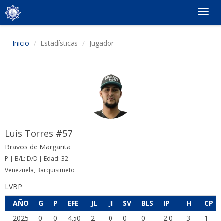
Togg
navig
Inicio
Estadísticas
Jugador
Luis Torres #57
Bravos de Margarita
P | B/L: D/D | Edad: 32
Venezuela, Barquisimeto
LVBP
AÑO
G
P
EFE
JL
JI
SV
BLS
IP
H
CP
2025
0
0
4.50
2
0
0
0
2.0
3
1