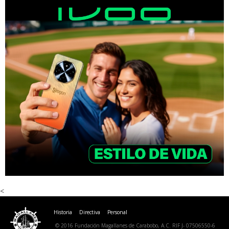
<
Historia
Directiva
Personal
© 2016 Fundación Magallanes de Carabobo, A.C. RIF J- 07506550-6