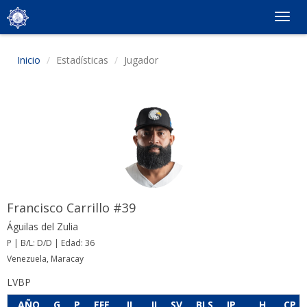
Togg
navig
Inicio
Estadísticas
Jugador
Francisco Carrillo #39
Águilas del Zulia
P | B/L: D/D | Edad: 36
Venezuela, Maracay
LVBP
AÑO
G
P
EFE
JL
JI
SV
BLS
IP
H
CP