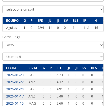
EQUIPO
G
P
EFE
JL
JI
SV
BLS
IP
H
C
Aguilas
1
0
7.94
14
0
0
1
11.1
16
1
Game Logs
FECHA
RIVAL
G
P
EFE
JL
JI
SV
BLS
IP
2026-01-23
LAR
0
0
6.23
1
0
0
0
0.
2026-01-22
ANZ
0
0
4.32
1
0
0
0
1.
2026-01-20
LAR
0
0
4.91
1
0
0
0
0.
2026-01-17
ANZ
0
0
5.40
1
0
0
0
1.
2026-01-15
MAG
0
0
3.60
1
0
0
0
1.