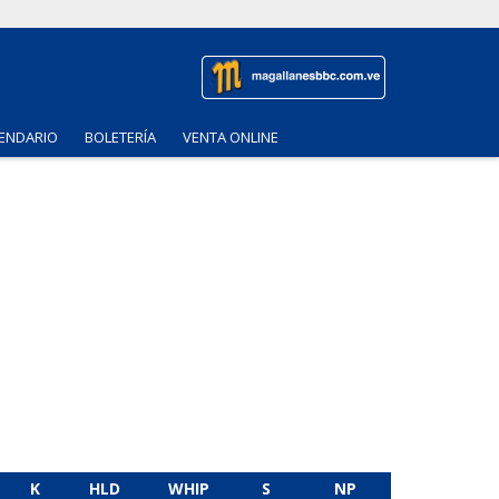
ENDARIO
BOLETERÍA
VENTA ONLINE
K
HLD
WHIP
S
NP