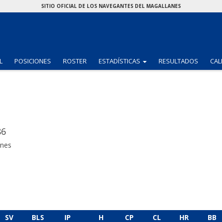
SITIO OFICIAL DE LOS NAVEGANTES DEL MAGALLANES
(CURRENT)
L
POSICIONES
ROSTER
ESTADÍSTICAS
RESULTADOS
CAL
86
anes
SV
BLS
IP
H
CP
CL
HR
BB