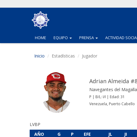
(CURRENT)
(CURRENT)
HOME
EQUIPO
PRENSA
ACTIVIDAD SOCIA
Inicio
Estadísticas
Jugador
Adrian Almeida #
Navegantes del Magall
P | B/L: I/I | Edad: 31
Venezuela, Puerto Cabello
LVBP
AÑO
G
P
EFE
JL
JI