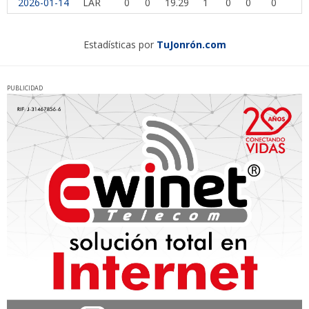
2026-01-14
LAR
0
0
19.29
1
0
0
0
1
Estadísticas por
TuJonrón.com
PUBLICIDAD