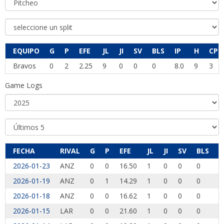
EQUIPO
G
P
EFE
JL
JI
SV
BLS
IP
H
CP
Bravos
0
2
2.25
9
0
0
0
8.0
9
3
Game Logs
FECHA
RIVAL
G
P
EFE
JL
JI
SV
BLS
I
2026-01-23
ANZ
0
0
16.50
1
0
0
0
0
2026-01-19
ANZ
0
1
14.29
1
0
0
0
1
2026-01-18
ANZ
0
0
16.62
1
0
0
0
1
2026-01-15
LAR
0
0
21.60
1
0
0
0
1