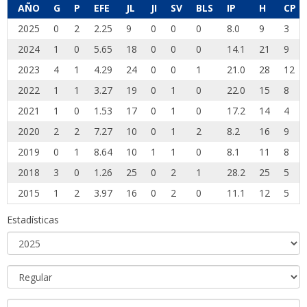
AÑO
G
P
EFE
JL
JI
SV
BLS
IP
H
CP
2025
0
2
2.25
9
0
0
0
8.0
9
3
2024
1
0
5.65
18
0
0
0
14.1
21
9
2023
4
1
4.29
24
0
0
1
21.0
28
12
2022
1
1
3.27
19
0
1
0
22.0
15
8
2021
1
0
1.53
17
0
1
0
17.2
14
4
2020
2
2
7.27
10
0
1
2
8.2
16
9
2019
0
1
8.64
10
1
1
0
8.1
11
8
2018
3
0
1.26
25
0
2
1
28.2
25
5
2015
1
2
3.97
16
0
2
0
11.1
12
5
Estadísticas