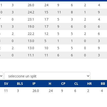
11
3
26.0
24
9
6
2
4
10
3
24.2
15
11
8
1
9
7
0
23.1
17
5
3
2
4
11
3
19.0
17
9
6
0
6
5
2
22.2
12
5
5
2
6
8
0
13.0
5
1
1
0
3
2
2
13.0
10
5
5
0
9
5
0
11.1
11
6
6
0
3
SV
BLS
IP
H
CP
CL
HR
BB
11
3
26.0
24
9
6
2
4