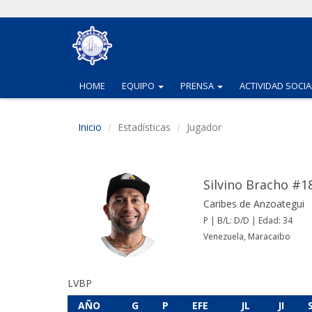
(CURRENT)
(CURRENT)
HOME
EQUIPO
PRENSA
ACTIVIDAD SOCIA
Inicio
Estadísticas
Jugador
Silvino Bracho #1
Caribes de Anzoategui
P | B/L: D/D | Edad: 34
Venezuela, Maracaibo
LVBP
AÑO
G
P
EFE
JL
JI