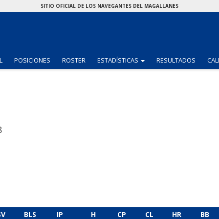
SITIO OFICIAL DE LOS NAVEGANTES DEL MAGALLANES
(CURRENT)
L
POSICIONES
ROSTER
ESTADÍSTICAS
RESULTADOS
CAL
8
SV
BLS
IP
H
CP
CL
HR
BB