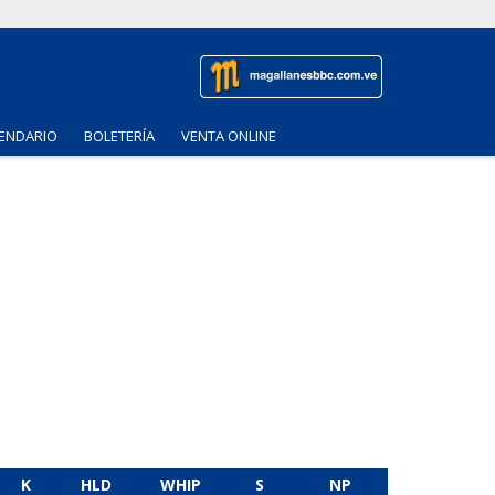
ENDARIO
BOLETERÍA
VENTA ONLINE
K
HLD
WHIP
S
NP