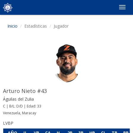
Togg
navig
Inicio
Estadísticas
Jugador
Arturo Nieto #43
Águilas del Zulia
C | B/L: D/D | Edad: 33
Venezuela, Maracay
LVBP
AÑO
JJ
VB
CA
H
2B
3B
HR
CI
TB
BB