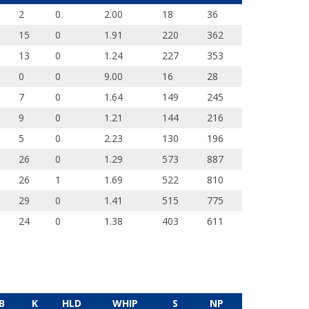
2
0
2.00
18
36
15
0
1.91
220
362
13
0
1.24
227
353
0
0
9.00
16
28
7
0
1.64
149
245
9
0
1.21
144
216
5
0
2.23
130
196
26
0
1.29
573
887
26
1
1.69
522
810
29
0
1.41
515
775
24
0
1.38
403
611
B
K
HLD
WHIP
S
NP