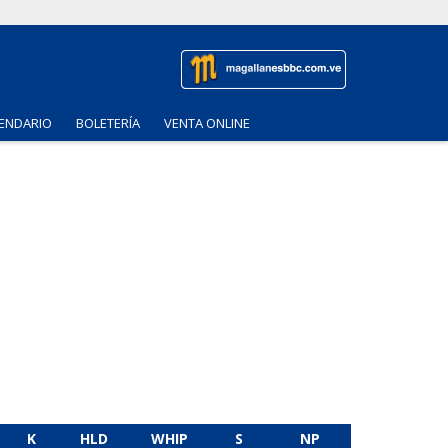
ENDARIO
BOLETERÍA
VENTA ONLINE
K
HLD
WHIP
S
NP