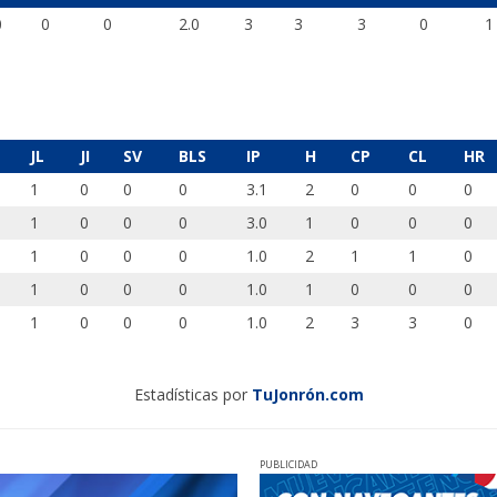
0
0
0
2.0
3
3
3
0
1
JL
JI
SV
BLS
IP
H
CP
CL
HR
1
0
0
0
3.1
2
0
0
0
1
0
0
0
3.0
1
0
0
0
1
0
0
0
1.0
2
1
1
0
1
0
0
0
1.0
1
0
0
0
1
0
0
0
1.0
2
3
3
0
Estadísticas por
TuJonrón.com
PUBLICIDAD