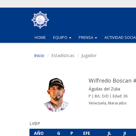
(CURRENT)
(CURRENT)
HOME
EQUIPO
PRENSA
ACTIVIDAD SOCIA
Inicio
Estadísticas
Jugador
Wilfredo Boscan 
Águilas del Zulia
P | B/L: D/D | Edad: 36
Venezuela, Maracaibo
LVBP
AÑO
G
P
EFE
JL
JI