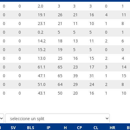
0
0
2.0
3
3
3
0
1
0
0
19.1
26
21
16
4
11
0
0
23.1
21
11
10
1
8
0
0
0.2
5
5
5
0
1
0
0
14.2
18
13
11
2
6
0
0
15.2
19
5
5
0
0
0
0
13.0
25
16
15
2
4
0
0
61.1
65
23
17
3
14
0
0
47.1
65
39
31
1
15
0
0
51.0
64
29
24
2
8
0
0
43.1
50
20
16
1
10
I
SV
BLS
IP
H
CP
CL
HR
B