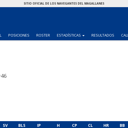
SITIO OFICIAL DE LOS NAVEGANTES DEL MAGALLANES
(CURRENT)
L
POSICIONES
ROSTER
ESTADÍSTICAS
RESULTADOS
CAL
#46
SV
BLS
IP
H
CP
CL
HR
BB