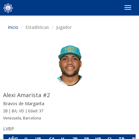
Togg
navig
Inicio
Estadísticas
Jugador
Alexi Amarista #2
Bravos de Margarita
2B | B/L: I/D | Edad: 37
Venezuela, Barcelona
LVBP
AÑO
JJ
VB
CA
H
2B
3B
HR
CI
TB
BB