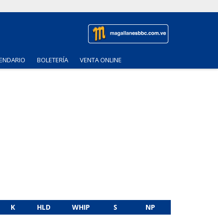
ENDARIO
BOLETERÍA
VENTA ONLINE
K
HLD
WHIP
S
NP