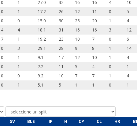
0
1
27.0
32
16
16
4
10
0
1
17.2
26
12
11
0
5
0
0
15.0
30
23
20
1
4
4
4
18.1
31
16
16
3
12
7
1
19.2
23
10
7
0
6
0
3
29.1
28
9
8
1
14
0
1
9.1
17
12
10
1
4
0
1
7.2
11
5
4
0
1
0
0
9.2
10
7
7
1
4
0
1
5.1
5
1
1
0
1
SV
BLS
IP
H
CP
CL
HR
B