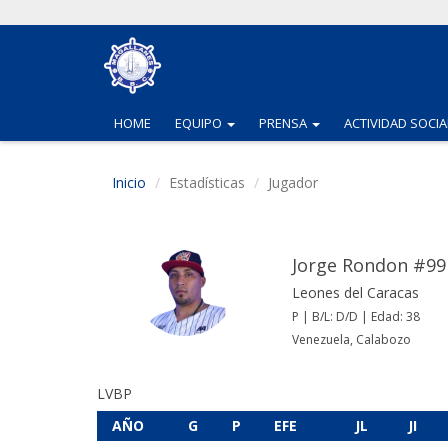
(CURRENT)
(CURRENT)
HOME
EQUIPO
PRENSA
ACTIVIDAD SOCIA
Inicio
Estadísticas
Jugador
Jorge Rondon #99
Leones del Caracas
P | B/L: D/D | Edad: 38
Venezuela, Calabozo
LVBP
AÑO
G
P
EFE
JL
JI