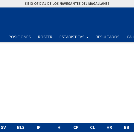
SITIO OFICIAL DE LOS NAVEGANTES DEL MAGALLANES
(CURRENT)
L
POSICIONES
ROSTER
ESTADÍSTICAS
RESULTADOS
CAL
SV
BLS
IP
H
CP
CL
HR
BB