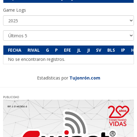
Game Logs
FECHA
RIVAL
G
P
EFE
JL
JI
SV
BLS
IP
H
No se encontraron registros.
Estadísticas por
TuJonrón.com
PUBLICIDAD