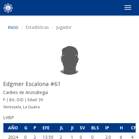
Togg
navig
Inicio
Estadísticas
Jugador
Edgmer Escalona #61
Caribes de Anzoátegui
P | B/L: D/D | Edad: 39
Venezuela, La Guaira
LVBP
AÑO
G
P
EFE
JL
JI
SV
BLS
IP
H
CP
2024
0
2
13.50
2
1
0
0
2.0
6
4