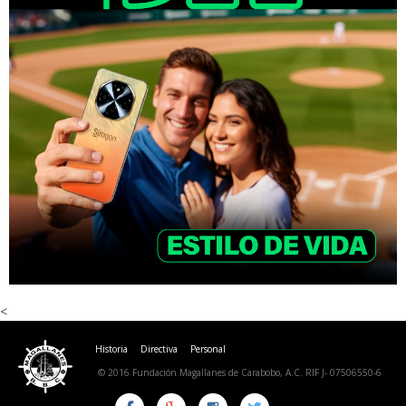
<
Historia
Directiva
Personal
© 2016 Fundación Magallanes de Carabobo, A.C. RIF J- 07506550-6