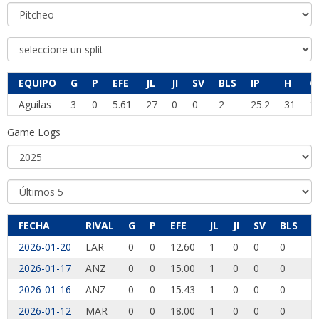
EQUIPO
G
P
EFE
JL
JI
SV
BLS
IP
H
C
Aguilas
3
0
5.61
27
0
0
2
25.2
31
1
Game Logs
FECHA
RIVAL
G
P
EFE
JL
JI
SV
BLS
I
2026-01-20
LAR
0
0
12.60
1
0
0
0
2
2026-01-17
ANZ
0
0
15.00
1
0
0
0
0
2026-01-16
ANZ
0
0
15.43
1
0
0
0
0
2026-01-12
MAR
0
0
18.00
1
0
0
0
0