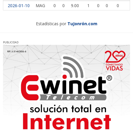
2026-01-10
MAG
0
0
9.00
1
0
0
0
1
Estadísticas por
TuJonrón.com
PUBLICIDAD