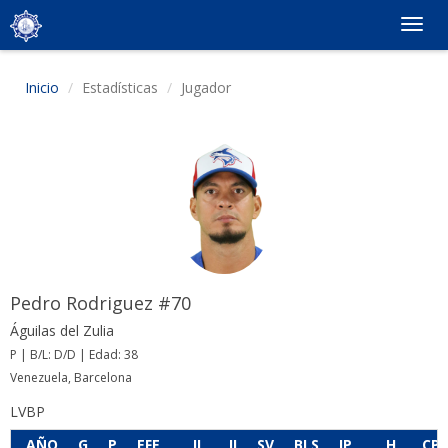
Togg
navig
Inicio
Estadísticas
Jugador
Pedro Rodriguez #70
Águilas del Zulia
P | B/L: D/D | Edad: 38
Venezuela, Barcelona
LVBP
AÑO
G
P
EFE
JL
JI
SV
BLS
IP
H
CP