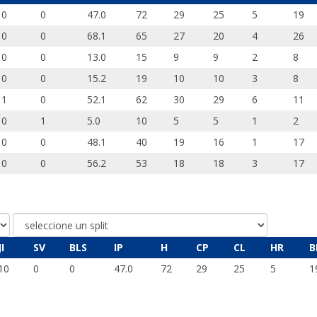
0
0
47.0
72
29
25
5
19
0
0
68.1
65
27
20
4
26
0
0
13.0
15
9
9
2
8
0
0
15.2
19
10
10
3
8
1
0
52.1
62
30
29
6
11
0
1
5.0
10
5
5
1
2
0
0
48.1
40
19
16
1
17
0
0
56.2
53
18
18
3
17
JI
SV
BLS
IP
H
CP
CL
HR
B
10
0
0
47.0
72
29
25
5
1