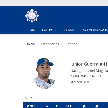
(CURRENT)
(CURRENT)
HOME
EQUIPO
PRENSA
ACTIVIDAD SOCIA
Inicio
Estadísticas
Jugador
Junior Guerra #41
Navegantes del Magall
P | B/L: D/D | Edad: 41
VEN, San Felix
LVBP
AÑO
G
P
EFE
JL
JI