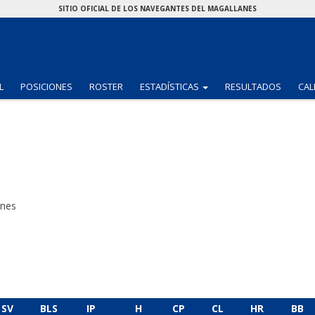
SITIO OFICIAL DE LOS NAVEGANTES DEL MAGALLANES
(CURRENT)
L
POSICIONES
ROSTER
ESTADÍSTICAS
RESULTADOS
CAL
anes
SV
BLS
IP
H
CP
CL
HR
BB