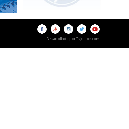
Desarrollado por TuJonrón.com