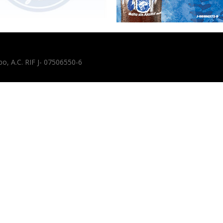
, A.C. RIF J- 07506550-6