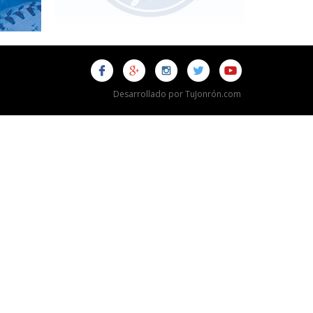
Desarrollado por TuJonrón.com