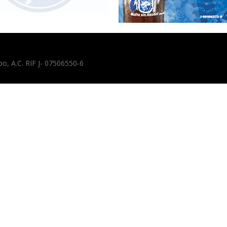
, A.C. RIF J- 07506550-6